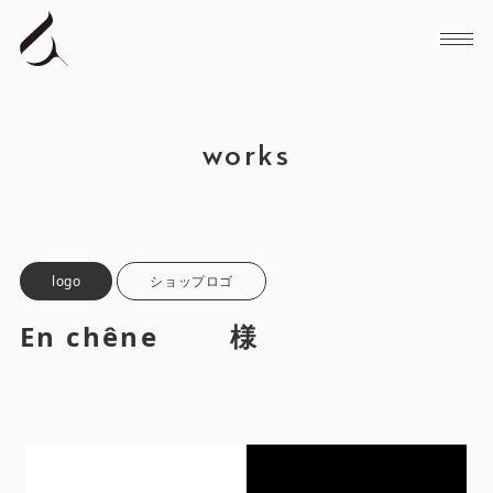
メニ
works
logo
ショップロゴ
En chêne
様