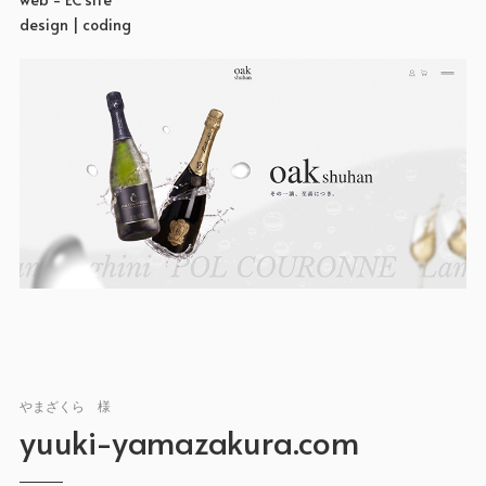
design | coding
やまざくら 様
yuuki-yamazakura.com