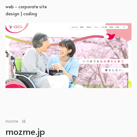
web - corporate site
design | coding
mozme 様
mozme.jp