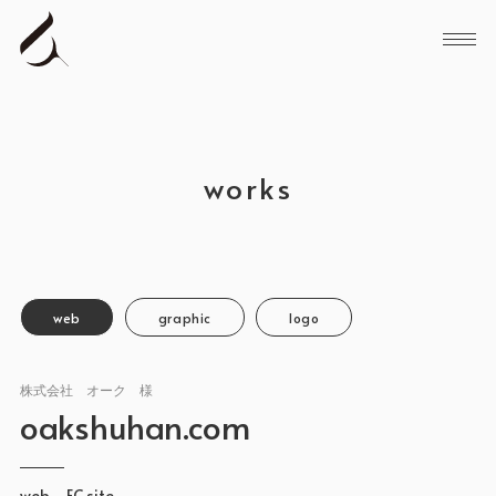
メニ
works
web
graphic
logo
株式会社 オーク 様
oakshuhan.com
web - EC site