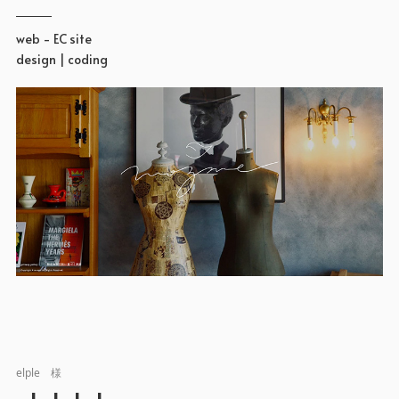
web - EC site
design | coding
elple 様