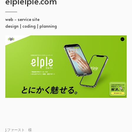
elplelple.com
web - service site
design | coding | planning
J.ファースト 様