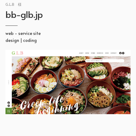
G.L.B 様
bb-glb.jp
web - service site
design | coding