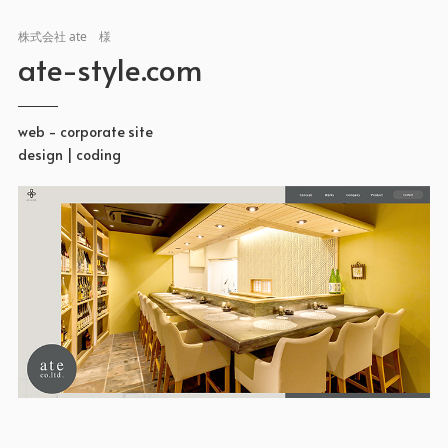
株式会社 ate 様
ate-style.com
web - corporate site
design | coding