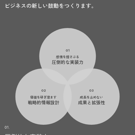
ビジネスの新しい鼓動をつくります。
01
感情を揺さぶる
圧倒的な実装力
02
03
価値を研ぎ澄ます
成長を止めない
戦略的情報設計
成果と拡張性
01.